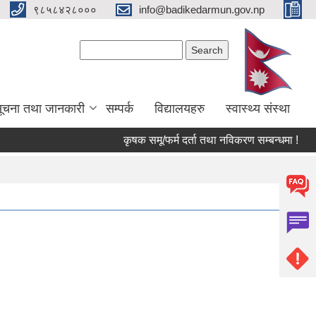
९८५८४२८०००
info@badikedarmun.gov.np
Search form
Search
ूचना तथा जानकारी
सम्पर्क
विद्यालयहरु
स्वास्थ्य संस्था
कृषक समू/फर्म दर्ता तथा नविकरण सम्बन्धमा !