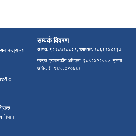
सम्पर्क विवरण
अध्यक्ष: ९८६८७६८८३१, उपाध्यक्ष: ९८६६६४४६३७
ासन मन्त्रालय
प्रमुख प्रशासकीय अधिकृत: ९८५८४२८०००, सूचना
अधिकारी: ९८५८४९०६८८
ofile
्रिहरु
ण विभाग