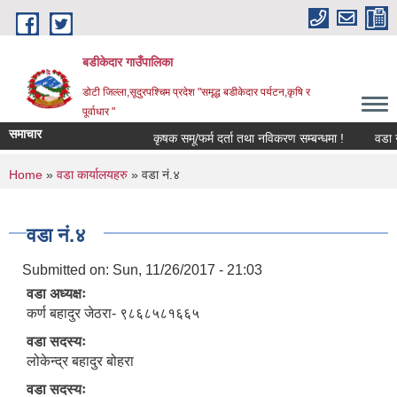
Skip to main content
बडीकेदार गाउँपालिका
डोटी जिल्ला,सूदुरपश्चिम प्रदेश "समृद्ध बडीकेदार पर्यटन,कृषि र
पूर्वाधार "
समाचार
कृषक समू/फर्म दर्ता तथा नविकरण सम्बन्धमा !
वडा न
You are here
Home
»
वडा कार्यालयहरु
» वडा नं.४
वडा नं.४
Submitted on:
Sun, 11/26/2017 - 21:03
वडा अध्यक्षः
कर्ण बहादुर जेठरा- ९८६८५८१६६५
वडा सदस्यः
लोकेन्द्र बहादुर बोहरा
वडा सदस्यः