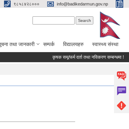
९८५८४२८०००
info@badikedarmun.gov.np
Search form
Search
ूचना तथा जानकारी
सम्पर्क
विद्यालयहरु
स्वास्थ्य संस्था
कृषक समू/फर्म दर्ता तथा नविकरण सम्बन्धमा !