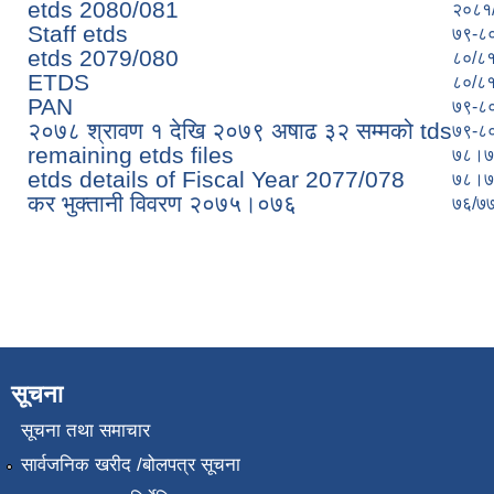
etds 2080/081
२०८१
Staff etds
७९-८
etds 2079/080
८०/८
ETDS
८०/८
PAN
७९-८
२०७८ श्रावण १ देखि २०७९ अषाढ ३२ सम्मको tds
७९-८
remaining etds files
७८।७
etds details of Fiscal Year 2077/078
७८।७
कर भुक्तानी विवरण २०७५।०७६
७६/७
Pages
सूचना
सूचना तथा समाचार
सार्वजनिक खरीद /बोलपत्र सूचना