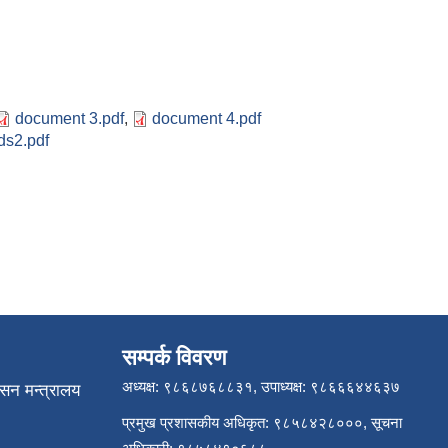
document 3.pdf
,
document 4.pdf
ds2.pdf
सम्पर्क विवरण
अध्यक्ष: ९८६८७६८८३१, उपाध्यक्ष: ९८६६६४४६३७
ासन मन्त्रालय
प्रमुख प्रशासकीय अधिकृत: ९८५८४२८०००, सूचना