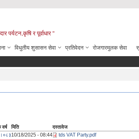
ार पर्यटन,कृषि र पूर्वाधार "
जना
विधुतीय शुसासन सेवा
प्रतिवेदन
रोजगारमुलक सेवा
स
 वर्ष
मिति
दस्तावेज
।०८३
10/18/2025 - 08:44
tds VAT Party.pdf