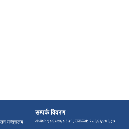
सम्पर्क विवरण
अध्यक्ष: ९८६८७६८८३१, उपाध्यक्ष: ९८६६६४४६३७
ासन मन्त्रालय