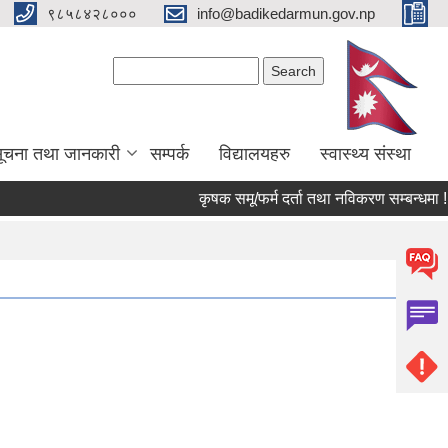
९८५८४२८०००
info@badikedarmun.gov.np
Search form
Search
ूचना तथा जानकारी
सम्पर्क
विद्यालयहरु
स्वास्थ्य संस्था
कृषक समू/फर्म दर्ता तथा नविकरण सम्बन्धमा !