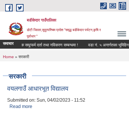
Skip to main content
बडीकेदार गाउँपालिका
डोटी जिल्ला,सूदुरपश्चिम प्रदेश "समृद्ध बडीकेदार पर्यटन,कृषि र
पूर्वाधार "
समाचार
कृषक समू/फर्म दर्ता तथा नविकरण सम्बन्धमा !
वडा नं. ५ अन्तर्गतका भूमिहिन
You are here
Home
» सरकारी
सरकारी
वयलगाउँ आधारभूत विद्यालय
Submitted on:
Sun, 04/02/2023 - 11:52
Read more
about वयलगाउँ आधारभूत विद्यालय