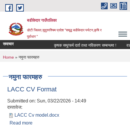
Skip to main content
बडीकेदार गाउँपालिका
डोटी जिल्ला,सूदुरपश्चिम प्रदेश "समृद्ध बडीकेदार पर्यटन,कृषि र
पूर्वाधार "
समाचार
कृषक समू/फर्म दर्ता तथा नविकरण सम्बन्धमा !
वडा
You are here
Home
» नमुना फारमहरु
नमुना फारमहरु
LACC CV Format
Submitted on:
Sun, 03/22/2026 - 14:49
दस्तावेज:
LACC Cv model.docx
Read more
about LACC CV Format