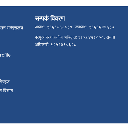
सम्पर्क विवरण
अध्यक्ष: ९८६८७६८८३१, उपाध्यक्ष: ९८६६६४४६३७
ासन मन्त्रालय
प्रमुख प्रशासकीय अधिकृत: ९८५८४२८०००, सूचना
अधिकारी: ९८५८४९०६८८
ofile
्रिहरु
ण विभाग