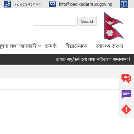
९८५८४२८०००
info@badikedarmun.gov.np
Search form
Search
ूचना तथा जानकारी
सम्पर्क
विद्यालयहरु
स्वास्थ्य संस्था
कृषक समू/फर्म दर्ता तथा नविकरण सम्बन्धमा !