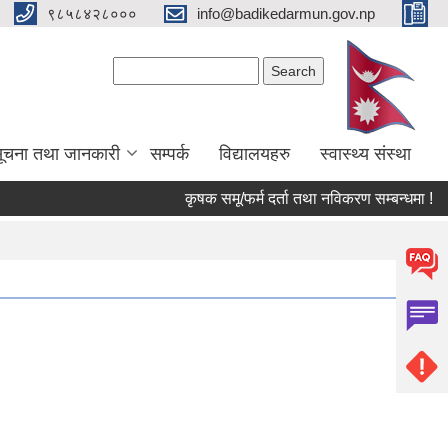
९८५८४२८०००
info@badikedarmun.gov.np
Search form
Search
ूचना तथा जानकारी
सम्पर्क
विद्यालयहरु
स्वास्थ्य संस्था
कृषक समू/फर्म दर्ता तथा नविकरण सम्बन्धमा !