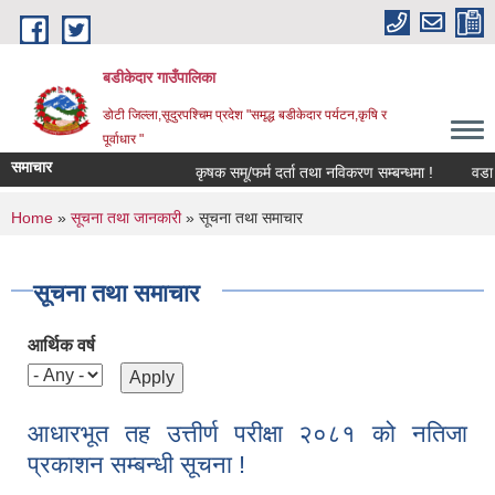
Skip to main content
बडीकेदार गाउँपालिका
डोटी जिल्ला,सूदुरपश्चिम प्रदेश "समृद्ध बडीकेदार पर्यटन,कृषि र
पूर्वाधार "
समाचार
कृषक समू/फर्म दर्ता तथा नविकरण सम्बन्धमा !
वडा न
You are here
Home
»
सूचना तथा जानकारी
» सूचना तथा समाचार
सूचना तथा समाचार
आर्थिक वर्ष
आधारभूत तह उत्तीर्ण परीक्षा २०८१ को नतिजा
प्रकाशन सम्बन्धी सूचना !